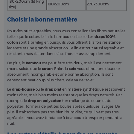
180x200cm (lit king
180x200cm
270x300cm
size)
Choisir la bonne matière
Pour des nuits agréables, nous vous conseillons les fibres naturelles
telles que le coton, le lin, le bambou ou la soie. Les
draps 100%
coton
sont à privilégier, puisqu'ils vous offrent à la fois résistance,
légèreté et une grande absorption. Le lin est tout aussi agréable et
résistant, mais il a tendance à se froisser assez rapidement.
De plus, le
bambou
est peut-être très doux, mais il est nettement
moins solide que le
coton
. Enfin, la
soie
vous offrira une douceur
absolument incomparable et une bonne absorption. Ils sont
cependant beaucoup plus chers, cela va de "soie" !
Le
drap-housse
ou le
drap plat
en matière synthétique est souvent
moins cher, mais bien moins résistant que les draps naturels. Par
exemple, le
drap en polycoton
(un mélange de coton et de
polyester), formera de petites boules après quelques lavages. De
plus, il n'absorbera pas très bien l'humidité, ce qui n'est pas très
agréable si vous avez tendance à beaucoup transpirer pendant la
nuit.