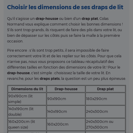
Choisir les dimensions de ses draps de lit
Qu'il s'agisse un
drap-housse
ou bien d'un
drap plat
, Colas
Normand vous explique comment choisir les bonnes dimensions !
S’ils sont trop grands, ils risquent de faire des plis dans votre lit, ou
bien de dépasser sur les côtés puis se faire la malle à la première
occasion.
Pire encore : s’ils sont trop petits, il sera impossible de faire
correctement votre lit et de les replier sur les côtés. Pour que cela
n'arrive pas, nous vous proposons ce tableau récapitulatif des
différentes tailles en fonction des dimensions de votre lit ! Pour le
drap-housse
, c'est simple : choisissez la taille de votre lit. En
revanche, pour les
draps plats
, la question est un peu plus épineuse.
Dimensions du lit
Drap-housse
Drap plat
90x190cm (lit
90x190cm
180x290cm
simple)
140x190cm (lit
140x190cm
240x300cm
double)
160x200cm (lit
240x300cm ou
160x200cm
queen size)
270x300cm