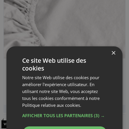
DRAP HOUSSE | BLANC
160 x 200 cm
140 x 200 cm
40,90 €
dès
AJOUTER AU PANIER
1 LABEL
VICTIME DE SON SUCCÈS