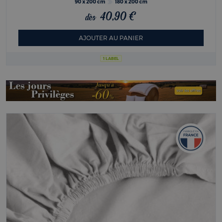
90 x 200 cm
180 x 200 cm
40,90 €
dès
AJOUTER AU PANIER
1 LABEL