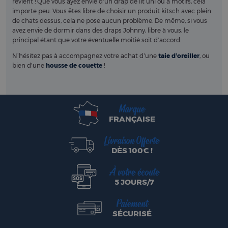
revient ! Que vous ayez envie d’un drap de lit uni ou à motifs, cela
importe peu. Vous êtes libre de choisir un produit kitsch avec plein
de chats dessus, cela ne pose aucun problème. De même, si vous
avez envie de dormir dans des draps Johnny, libre à vous, le
principal étant que votre éventuelle moitié soit d’accord.
N’hésitez pas à accompagnez votre achat d’une
taie d’oreiller
, ou
bien d’une
housse de couette
!
Marque
FRANÇAISE
Livraison Offerte
DÈS 100€ !
À votre écoute
5 JOURS/7
Paiement
SÉCURISÉ