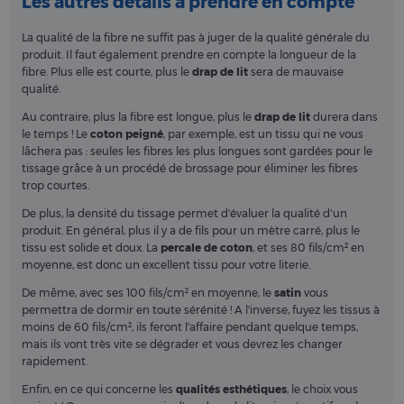
Les autres détails à prendre en compte
La qualité de la fibre ne suffit pas à juger de la qualité générale du
produit. Il faut également prendre en compte la longueur de la
fibre. Plus elle est courte, plus le
drap de lit
sera de mauvaise
qualité.
Au contraire, plus la fibre est longue, plus le
drap de lit
durera dans
le temps ! Le
coton peigné
, par exemple, est un tissu qui ne vous
lâchera pas : seules les fibres les plus longues sont gardées pour le
tissage grâce à un procédé de brossage pour éliminer les fibres
trop courtes.
De plus, la densité du tissage permet d'évaluer la qualité d’un
produit. En général, plus il y a de fils pour un mètre carré, plus le
tissu est solide et doux. La
percale de coton
, et ses 80 fils/cm² en
moyenne, est donc un excellent tissu pour votre literie.
De même, avec ses 100 fils/cm² en moyenne, le
satin
vous
permettra de dormir en toute sérénité ! A l'inverse, fuyez les tissus à
moins de 60 fils/cm², ils feront l'affaire pendant quelque temps,
mais ils vont très vite se dégrader et vous devrez les changer
rapidement.
Enfin, en ce qui concerne les
qualités esthétiques
, le choix vous