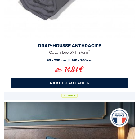
DRAP-HOUSSE ANTHRACITE
Coton bio 57 fils/cm²
90 x 200 cm
160 x 200 cm
14,94 €
dès
AJOUTER AU PANIER
2 LABELS