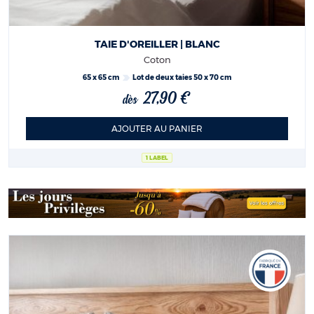
TAIE D'OREILLER | BLANC
Coton
65 x 65 cm
Lot de deux taies 50 x 70 cm
27,90 €
dès
AJOUTER AU PANIER
1 LABEL