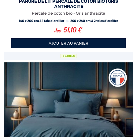
PARURE DE LIT PERCALE DE COTON BIO | GRIS
ANTHRACITE
Percale de coton bio - Gris anthracite
140 x 200 cm & 1 taie d'oreiller
260 x 240 cm & 2 taies d'oreiller
51,10 €
dès
AJOUTER AU PANIER
2 LABELS