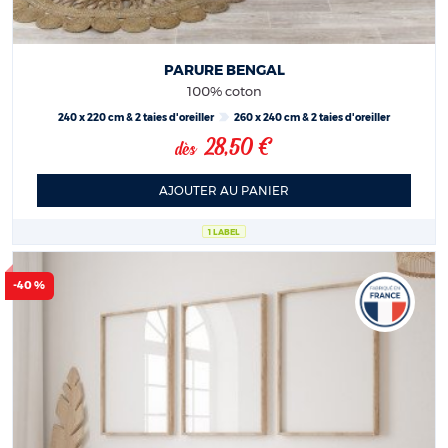
PARURE BENGAL
100% coton
240 x 220 cm & 2 taies d'oreiller
260 x 240 cm & 2 taies d'oreiller
28,50 €
dès
AJOUTER AU PANIER
1 LABEL
-40 %