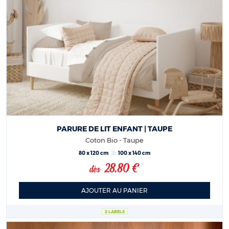
PARURE DE LIT ENFANT | TAUPE
Coton Bio - Taupe
80 x 120 cm
100 x 140 cm
28,80 €
dès
AJOUTER AU PANIER
2 LABELS