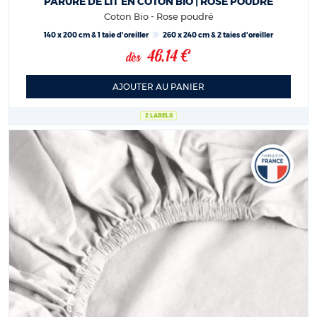
PARURE DE LIT EN COTON BIO | ROSE POUDRÉ
Coton Bio - Rose poudré
140 x 200 cm & 1 taie d'oreiller
260 x 240 cm & 2 taies d'oreiller
46,14 €
dès
AJOUTER AU PANIER
2 LABELS