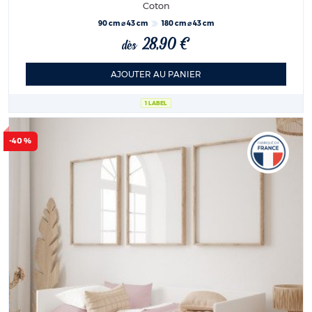
Coton
90 cm ⌀ 43 cm
180 cm ⌀ 43 cm
28,90 €
dès
AJOUTER AU PANIER
1 LABEL
-40 %