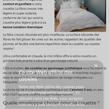
confort et gonflant
à votre
couette. La fibre creuse, très
légère et super isolante,
renferme de l’air qui rend la
couette plus légère grâce à sa
bonne isolation thermique
.
La fibre creuse siliconée est plus moelleuse. La surface siliconée des
fibres les fait glisser les unes sur les autres, rappelant les qualités des
plumes, et facilite une bonne répartition dans la couette. La couette
respire !
Ultra confortable et chaude, la microfibre offre à votre couette un
gonflant très proche à celui d’un garnissage naturel.
Côté entretien,
les couettes au garnissage synthétique
vous facilitent la
vie car elles peuvent passer plus régulièrement en machine, toujours
dans le respect des recommandations de lavage indiquées sur
l’étiquette.
La durée de vie d’une couette synthétique est d’
environ 5 ans
, un peu
plus court qu’une couette au garnissage naturel.
Quelle enveloppe choisir pour sa couette ?