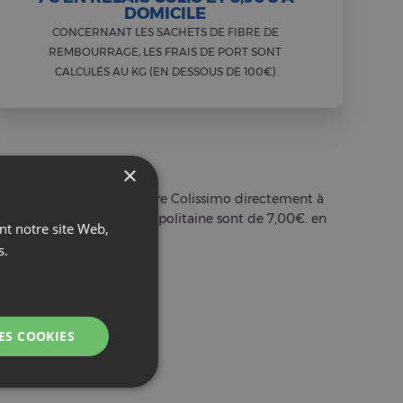
DOMICILE
CONCERNANT LES SACHETS DE FIBRE DE
REMBOURRAGE, LES FRAIS DE PORT SONT
CALCULÉS AU KG (EN DESSOUS DE 100€)
×
ommande) avec son partenaire Colissimo directement à
de livraison en France Métropolitaine sont de 7,00€. en
ant notre site Web,
s.
ES COOKIES