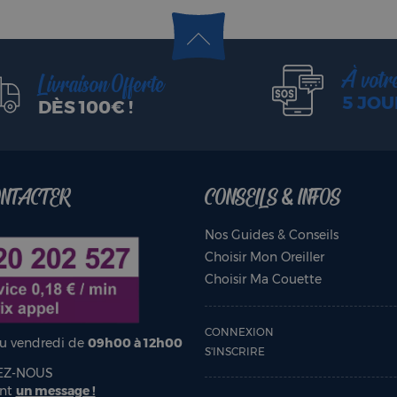
À votr
Livraison Offerte
5 JOU
DÈS 100€ !
ONTACTER
CONSEILS & INFOS
Nos Guides & Conseils
Choisir Mon Oreiller
Choisir Ma Couette
CONNEXION
au vendredi de
09h00 à 12h00
S'INSCRIRE
EZ-NOUS
ent
un message !