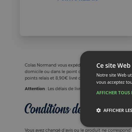
Ce site Web 
Colas Normand vous expédie vos colis sous 4 à 5 jou
domicile ou dans le point de retrait le plus proche de
Notre site Web uti
points relais et 8,90€ livré directement chez vous !
vous acceptez tou
Attention
: Les délais de livraison hors France seron
AFFICHER TOUS 
Conditions de retours
e
AFFICHER LES
Vous avez changé d’avis ou le produit ne correspond 