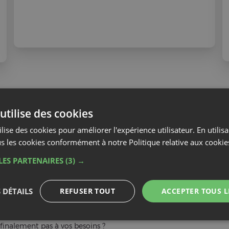
utilise des cookies
rs ouvrés (sous réserve de disponibilité des produits de votre c
 vous. La livraison vous est offerte dès 100€ d'achat et les frais 
lise des cookies pour améliorer l'expérience utilisateur. En utilis
s les cookies conformément à notre Politique relative aux cookie
t plus longs que ceux annoncés pour une livraison Colissimo
LES PARTENAIRES
(3) →
droit de rétractation
t
 DÉTAILS
REFUSER TOUT
ACCEPTER TOUS L
finalement pas à vos besoins ?