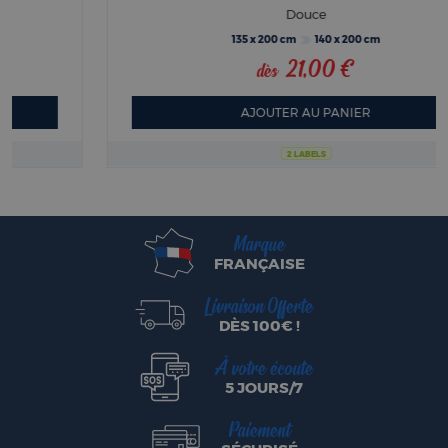
Douce
135 x 200 cm
140 x 200 cm
21,00 €
dès
AJOUTER AU PANIER
2 LABELS
Marque
FRANÇAISE
Livraison Offerte
DÈS 100€ !
À votre écoute
5 JOURS/7
Paiement