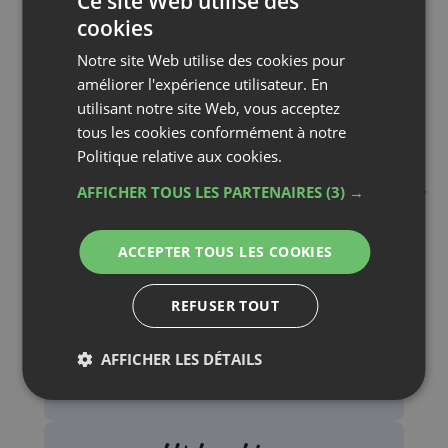
100%
polyester
creux siliconé
●
Poids :
400g / m²
●
Lavage :
40°C
(guide pratique)
Les avantages de
nos couettes
chaudes
Chaleur intense
Nos couettes chaudes
offrent une chaleur intense
pour affronter les nuits froides tout en profitant d’un
confort douillet et enveloppant.