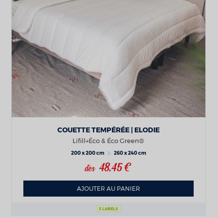
COUETTE TEMPÉRÉE | ELODIE
Lifill+Éco & Éco Green®
200 x 200 cm
260 x 240 cm
48,45 €
dès
AJOUTER AU PANIER
3 LABELS