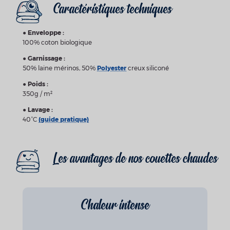
Caractéristiques techniques
●
Enveloppe :
100% coton biologique
●
Garnissage :
50% laine mérinos, 50%
Polyester
creux siliconé
●
Poids :
350g / m²
●
Lavage :
40°C
(guide pratique)
Les avantages de
nos couettes
chaudes
Chaleur intense