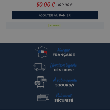
50,00 €
100,00 €
AJOUTER AU PANIER
3 LABELS
Marque
FRANÇAISE
Livraison Offerte
DÈS 100€ !
À votre écoute
5 JOURS/7
Paiement
SÉCURISÉ