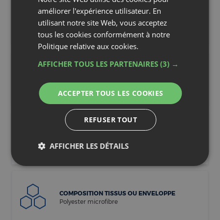
améliorer l'expérience utilisateur. En
TYPE DE GARNISSAGE
utilisant notre site Web, vous acceptez
Synthétique
tous les cookies conformément à notre
Politique relative aux cookies.
AFFICHER TOUS LES PARTENAIRES
(3) →
GARNISSAGE
Polyester creux siliconé lavable à 95°C
ACCEPTER TOUS LES COOKIES
REFUSER TOUT
POIDS DU GARNISSAGE
350 g/m²
AFFICHER LES DÉTAILS
COMPOSITION TISSUS OU ENVELOPPE
Polyester microfibre