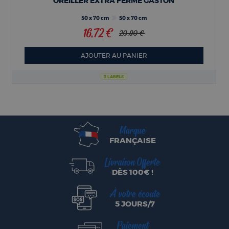
OREILLER EXTRA FERME GASTON
50 x 70 cm
50 x 70 cm
16,72 €
20,90 €
AJOUTER AU PANIER
3 LABELS
Marque
FRANÇAISE
Livraison Offerte
DÈS 100€ !
À votre écoute
5 JOURS/7
Paiement