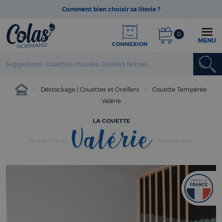
Comment bien choisir sa literie ?
0
MENU
CONNEXION
Déstockage | Couettes et Oreillers
Couette Tempérée
Valérie