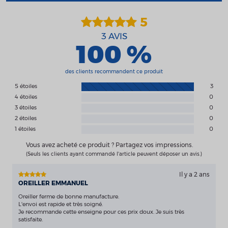
5
3
AVIS
100 %
des clients recommandent ce produit
5 étoiles
3
4 étoiles
0
3 étoiles
0
2 étoiles
0
1 étoiles
0
Vous avez acheté ce produit ? Partagez vos impressions.
(Seuls les clients ayant commandé l'article peuvent déposer un avis.)
Il y a 2 ans
OREILLER EMMANUEL
Oreiller ferme de bonne manufacture.
L'envoi est rapide et très soigné.
Je recommande cette enseigne pour ces prix doux. Je suis très
satisfaite.