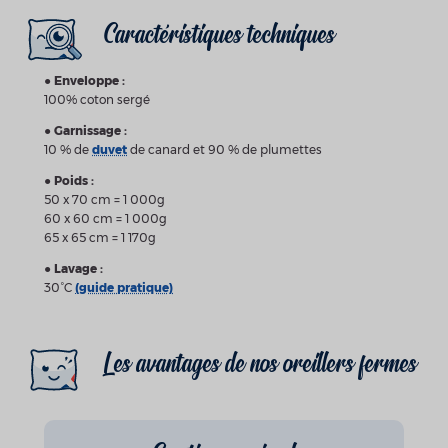
Caractéristiques techniques
●
Enveloppe :
100% coton sergé
●
Garnissage :
10 % de
duvet
de canard et 90 % de plumettes
●
Poids :
50 x 70 cm = 1 000g
60 x 60 cm = 1 000g
65 x 65 cm = 1 170g
●
Lavage :
30°C
(guide pratique)
Les avantages de
nos oreillers
fermes