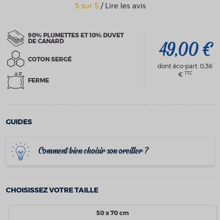
5
sur
5
/
Lire les avis
90% PLUMETTES ET 10% DUVET
DE CANARD
49,00 €
COTON SERGÉ
dont éco-part.
0,36
TTC
€
FERME
GUIDES
Comment bien choisir son oreiller ?
CHOISISSEZ VOTRE TAILLE
50 x 70 cm