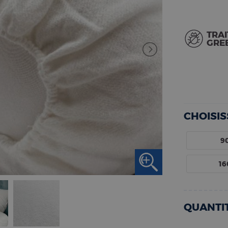
TRA
GRE
CHOISIS
90
16
QUANTI