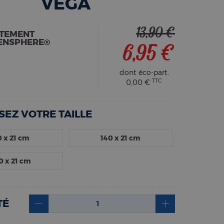
VEGA
13,90 €
ITEMENT
ENSPHERE®
6,95 €
dont éco-part.
TTC
0,00 €
SEZ VOTRE TAILLE
 x 21 cm
140 x 21 cm
0 x 21 cm
TÉ