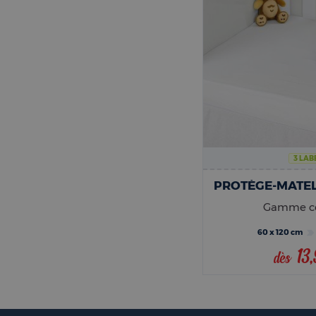
3 LAB
Gamme co
60 x 120 cm
13
dès