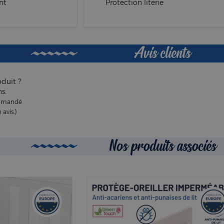
nt
Protection literie
Avis clients
duit ?
s.
commandé
 avis.)
Nos produits associés