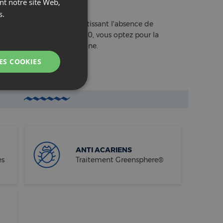
, le premier label garantissant l'absence de
isé OEKO-TEX® STANDARD 100, vous optez pour la
pectueux de la santé humaine.
X® STANDARD 100.
ANTI ACARIENS
es
Traitement Greensphere®