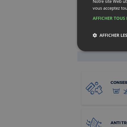
Poivrée et le Géraniol. 
OEKO-TEX® STANDARD
produits chimiques noc
transparence et la tra
Les protèges-traversin
CONSEI
ANTI T