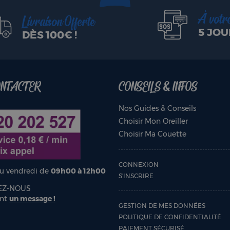
À votr
Livraison Offerte
5 JOU
DÈS 100€ !
ONTACTER
CONSEILS & INFOS
Nos Guides & Conseils
Choisir Mon Oreiller
Choisir Ma Couette
CONNEXION
au vendredi de
09h00 à 12h00
S'INSCRIRE
EZ-NOUS
ent
un message !
GESTION DE MES DONNÉES
POLITIQUE DE CONFIDENTIALITÉ
PAIEMENT SÉCURISÉ