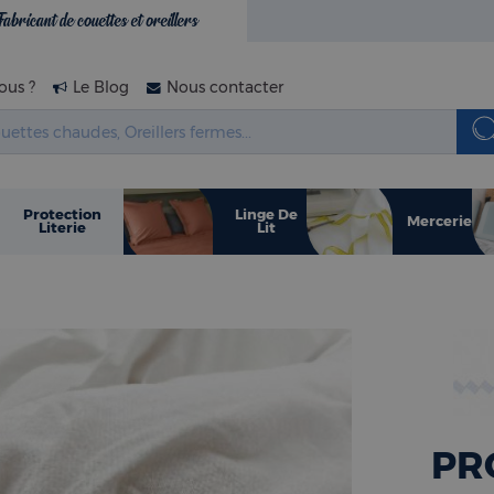
Fabricant de couettes et oreillers
us ?
Le Blog
Nous contacter
Protection
Linge De
Mercerie
Literie
Lit
PR