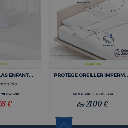
ELS
2 LABELS
PROTÈGE-MATELAS ENFANTS STELLA
PROTÈGE OREILLER IMPERMÉABLE ANTI-ACARIENS
ton bio
70 x 140 cm
50 x 70 cm
65 x 65 cm
,93 €
21,00 €
dès