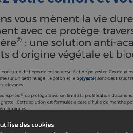
ens vous mènent la vie dur
ent avec ce protège-travers
®
ère
: une solution anti-aca
ts d'origine végétale et bi
t constitué de fibres de coton recyclé et de polyester. Ces deux
e sur un petit nuage. Le coton et le
polyester
sont des tissus trè
ux lavages.
®
reensphère
, ce protège-traversin limite la prolifération d'acariens
 gratte ! Cette solution est formulée à base d'huile de menthe poi
rs chimiques.
nous vous conseillons de laver ce protège-traversin en machine à
’un traitement biocide Greensphère® anti-acarien et anti-bactérie