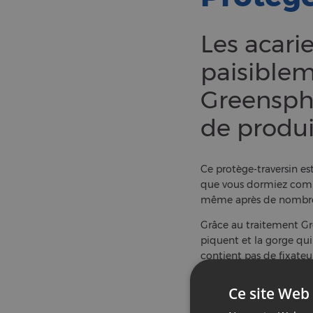
Les acari
paisiblem
Greensph
de produi
Ce protège-traversin es
que vous dormiez comm
même après de nombre
Grâce au traitement G
piquent et la gorge qui
contient pas de fixateu
Conseil d’entretien : 
Cet article bénéficie d