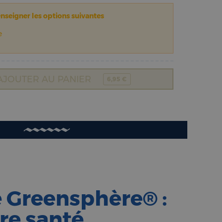
enseigner les options suivantes
e
AJOUTER AU PANIER
6,95 €
é Greensphère® :
tre santé