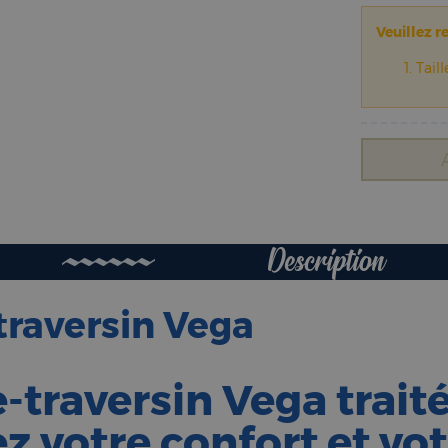
Veuillez r
Taill
Description
traversin Vega
-traversin Vega trait
z votre confort et vo