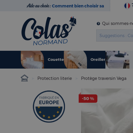
Aide au choix :
Comment bien choisir sa
literie ?
Qui sommes-no
Couette
Oreiller
Protection literie
Protège traversin Vega
-50 %