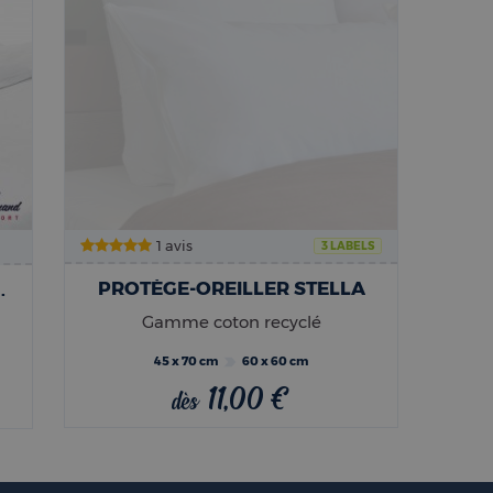
1 avis
3 LABELS
PROTÈGE-OREILLER STELLA
 ET ANTI-PUNAISES DE LIT
Gamme coton recyclé
45 x 70 cm
60 x 60 cm
11,00 €
dès