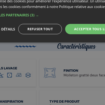
N° CAS : 106-24-1 et 8006-90-4.
 100 :
tous nos produits sont labellisés OEKO-TEX® STANDARD 100
ifs ou controversés. En choisissant ce protège-traversin labell
çabilité des moyens de production, ainsi que pour un produit res
 absorbants Vega sont fabriqués en Europe et labellisé OEKO-TE
Caractéristiques
LS LAVAGE
FINITION
Molleton gratté deux fac
RANSPIRATION
TYPE DE PRODUIT