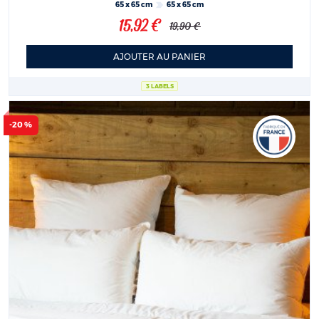
65 x 65 cm
65 x 65 cm
15,92 €
19,90 €
AJOUTER AU PANIER
3 LABELS
-20 %