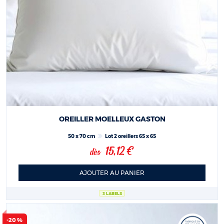
OREILLER MOELLEUX GASTON
50 x 70 cm
Lot 2 oreillers 65 x 65
15,12 €
dès
AJOUTER AU PANIER
3 LABELS
-20 %