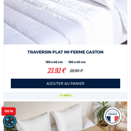
TRAVERSIN PLAT MI-FERME GASTON
160 x 40 cm
160 x 40 cm
23,92 €
29,90 €
AJOUTER AU PANIER
3 LABELS
-50 %
PARAMÉTRAGE DES COOKIES