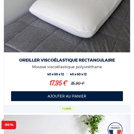
OREILLER VISCOÉLASTIQUE RECTANGULAIRE
Mousse viscoélastique polyuréthane
40 x 60 x 12
40 x 60 x 12
17,95 €
35,90 €
AJOUTER AU PANIER
1 LABEL
-30 %