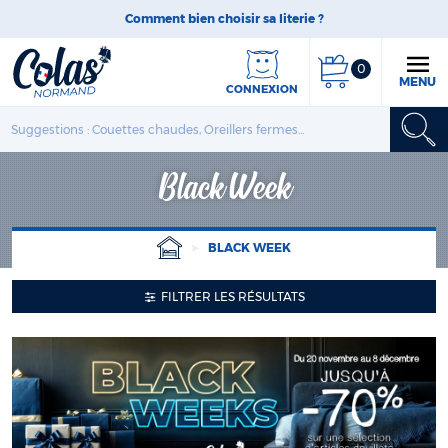
Comment bien choisir sa literie ?
0
MENU
CONNEXION
Black Week
BLACK WEEK
FILTRER LES RÉSULTATS