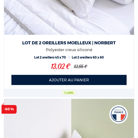
LOT DE 2 OREILLERS MOELLEUX | NORBERT
Polyester creux siliconé
Lot 2 oreillers 45 x 70
Lot 2 oreillers 60 x 60
13,02 €
32,55 €
AJOUTER AU PANIER
1 LABEL
-60 %