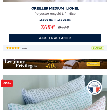
OREILLER MEDIUM | LIONEL
Polyester recyclé Lifill+Eco
45 x 70 cm
45 x 70 cm
7,05 €
23,50 €
AJOUTER AU PANIER
1 avis
2 LABELS
-55 %