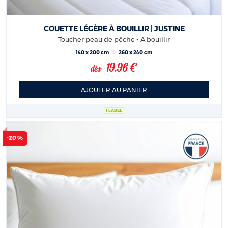
COUETTE LÉGÈRE À BOUILLIR | JUSTINE
Toucher peau de pêche - A bouillir
140 x 200 cm
260 x 240 cm
19,96 €
dès
AJOUTER AU PANIER
1 LABEL
-20 %