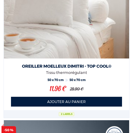
OREILLER MOELLEUX DIMITRI - TOP COOL®
Tissu thermorégulant
50 x 70 cm
50 x 70 cm
11,96 €
29,90 €
AJOUTER AU PANIER
2 LABELS
-50 %