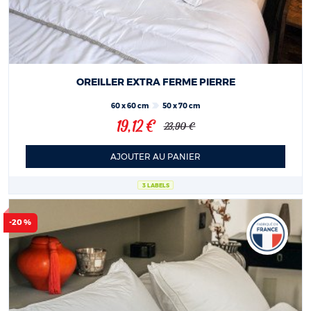
OREILLER EXTRA FERME PIERRE
60 x 60 cm
50 x 70 cm
19,12 €
23,90 €
AJOUTER AU PANIER
3 LABELS
-20 %