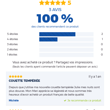
5
3
AVIS
100 %
des clients recommandent ce produit
5 étoiles
2
4 étoiles
1
3 étoiles
0
2 étoiles
0
1 étoiles
0
Vous avez acheté ce produit ? Partagez vos impressions.
(Seuls les clients ayant commandé l'article peuvent déposer un avis.)
Il y a 1 an
COUETTE TEMPÉRÉE
Depuis que j’utilise ma nouvelle couette tempérée Julie mes nuits sont
plus douces. Mon Mari apprécie sa légèreté et nous sommes très
heureux d’avoir acheté un produit français de belle qualité.
Michèle
Je recommande ce produit