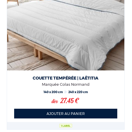
COUETTE TEMPÉRÉE | LAËTITIA
Marquée Colas Normand
140 x 200 cm
240 x 220 cm
27,45 €
dès
AJOUTER AU PANIER
1 LABEL