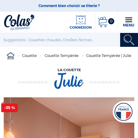
Comment bien choisir sa literie ?
0
MENU
CONNEXION
Couette
Couette Tempérée
Couette Tempérée | Julie
-35 %