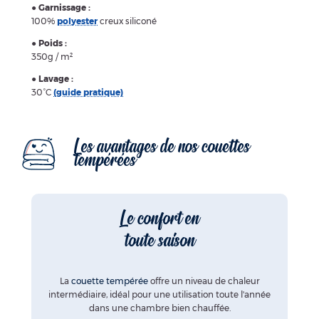
●
Garnissage :
100%
polyester
creux siliconé
●
Poids :
350g / m²
●
Lavage :
30°C
(guide pratique)
Les avantages de
nos couettes
tempérées
Le confort en
toute saison
La
couette tempérée
offre un niveau de chaleur
intermédiaire, idéal pour une utilisation toute l'année
dans une chambre bien chauffée.