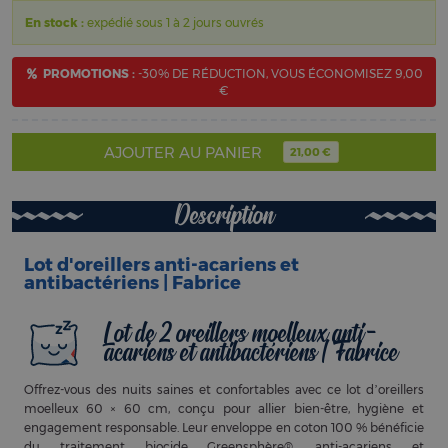
En stock :
expédié sous 1 à 2 jours ouvrés
PROMOTIONS :
-30% DE RÉDUCTION, VOUS ÉCONOMISEZ 9,00
€
AJOUTER AU PANIER
21,00 €
Description
Lot d'oreillers anti-acariens et
antibactériens | Fabrice
Lot de 2 oreillers moelleux anti-
acariens et antibactériens | Fabrice
Offrez-vous des nuits saines et confortables avec ce lot d’oreillers
moelleux 60 × 60 cm, conçu pour allier bien-être, hygiène et
engagement responsable. Leur enveloppe en coton 100 % bénéficie
du traitement biocide Greensphère®, anti-acariens et