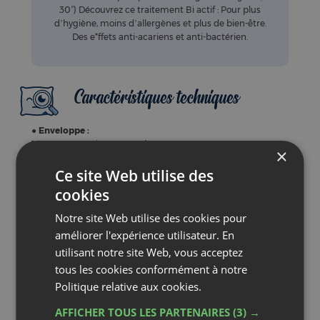
30°) Découvrez ce traitement Bi actif : Pour plus
d’hygiène, moins d’allergènes et plus de bien-être.
Des e*ffets anti-acariens et anti-bactérien.
Caractéristiques techniques
●
Enveloppe :
100% coton traité Greensphère®
●
Garnissage :
100%
polyester
recyclé Lifll+Eco®
●
Poids :
60 x 60cm : 550g
●
Lavage :
30°C
(guide pratique)
Les avantages de
nos oreillers