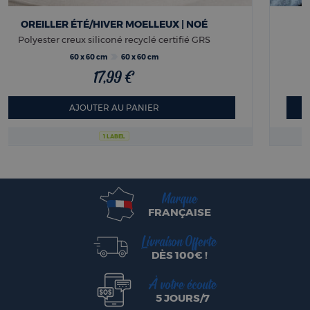
OREILLER MOELLEUX À BOUILLIR | HENRI
Polyester creux siliconé lavable
Lot 2 oreillers 45 x 70
65 x 65 cm
15,00 €
dès
AJOUTER AU PANIER
1 LABEL
Marque
FRANÇAISE
Livraison Offerte
DÈS 100€ !
À votre écoute
5 JOURS/7