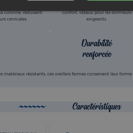
 alignement parfait
oreillers fermes garantissent stabilité 
 la colonne, réduisant
confort, idéaux pour les dormeurs
urs cervicales.
exigeants.
Durabilité
renforcée
s matériaux résistants, ces oreillers fermes conservent leur form
Caractéristiques