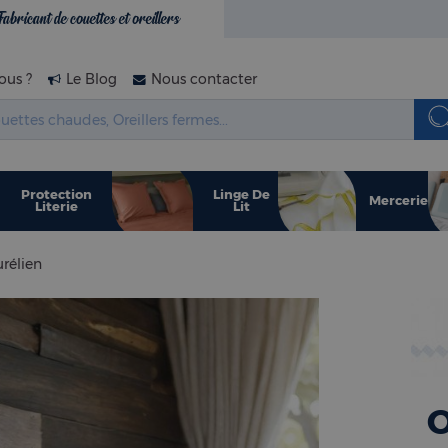
Fabricant de couettes et oreillers
us ?
Le Blog
Nous contacter
Protection
Linge De
Mercerie
Literie
Lit
urélien