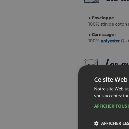
●
Enveloppe :
100% stin de coton 
●
Garnissage :
100%
polyester
QUA
Les a
So
ma
Nos oreillers fer