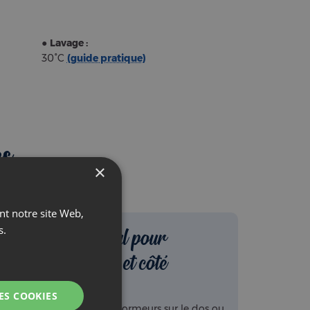
●
Lavage :
30°C
(guide pratique)
es
Idéal pour
dos et côté
es
Parfaits pour les dormeurs sur le dos ou