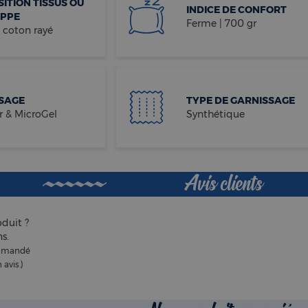
ITION TISSUS OU
INDICE DE CONFORT
PPE
Ferme | 700 gr
 coton rayé
SAGE
TYPE DE GARNISSAGE
r & MicroGel
Synthétique
Avis clients
duit ?
s.
commandé
 avis.)