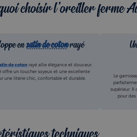
uoi choisir l'oreiller ferme A
loppe en
satin de coton
rayé
Un
atin de coton
rayé allie élégance et douceur.
é offre un toucher soyeux et une excellente
Le garniss
ur une literie chic, confortable et durable.
parfaiteme
supérieur. Il
pour des 
téristiques techniques