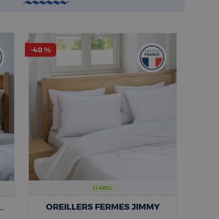
-40 %
1 LABEL
OREILLERS FERMES JIMMY
RCALE FERME | THIBAULT