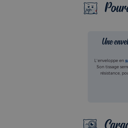
Pourq
Une enve
L’enveloppe en
s
Son tissage serr
résistance, po
Carac