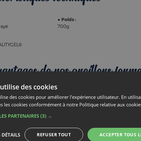
●
Poids :
rayé
700g
LITYGEL®
vantages de nos oreillers ferm
utien
Maintien
ximal
optimal
mes offrent un soutien
Conçus pour un maintien optimal, c