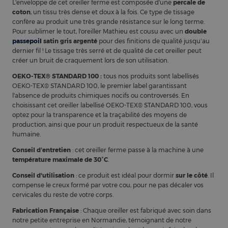
L'enveloppe de cet oreiller ferme est composée d'une
percale de
coton
, un tissu très dense et doux à la fois. Ce type de tissage
confère au produit une très grande résistance sur le long terme.
Pour sublimer le tout, l'oreiller Mathieu est cousu avec un
double
passepoil
satin gris argenté
pour des finitions de qualité jusqu’au
dernier fil ! Le tissage très serré et de qualité de cet oreiller peut
créer un bruit de craquement lors de son utilisation.
OEKO-TEX® STANDARD 100 :
tous nos produits sont labellisés
OEKO-TEX® STANDARD 100, le premier label garantissant
l'absence de produits chimiques nocifs ou controversés. En
choisissant cet oreiller labellisé OEKO-TEX® STANDARD 100, vous
optez pour la transparence et la traçabilité des moyens de
production, ainsi que pour un produit respectueux de la santé
humaine.
Conseil d’entretien
: cet oreiller ferme passe à la machine à une
température maximale de 30°C
.
Conseil d'utilisation
: ce produit est idéal pour dormir
sur le côté
. Il
compense le creux formé par votre cou, pour ne pas décaler vos
cervicales du reste de votre corps.
Fabrication Française
: Chaque oreiller est fabriqué avec soin dans
notre petite entreprise en Normandie, témoignant de notre