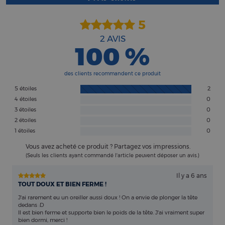
5
2
AVIS
100 %
des clients recommandent ce produit
5 étoiles
2
4 étoiles
0
3 étoiles
0
2 étoiles
0
1 étoiles
0
Vous avez acheté ce produit ? Partagez vos impressions.
(Seuls les clients ayant commandé l'article peuvent déposer un avis.)
Il y a 6 ans
TOUT DOUX ET BIEN FERME !
J'ai rarement eu un oreiller aussi doux ! On a envie de plonger la tête
dedans :D
Il est bien ferme et supporte bien le poids de la tête. J'ai vraiment super
bien dormi, merci !