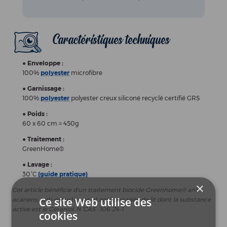
Caractéristiques techniques
●
Enveloppe :
100%
polyester
microfibre
●
Garnissage :
100%
polyester
polyester creux siliconé recyclé certifié GRS
●
Poids :
60 x 60 cm = 450g
●
Traitement :
GreenHome®
●
Lavage :
30°C
(guide pratique)
Cet article bénéficie d'un traitement biocide Greenhome® anti-
acariens, anti-moustiques et anti-punaises de lit dont la substance
active est le Géraniol. N°CAS : 106-24-1