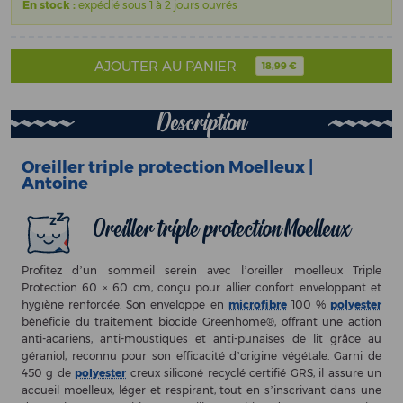
En stock :
expédié sous 1 à 2 jours ouvrés
AJOUTER AU PANIER
18,99 €
Description
Oreiller triple protection Moelleux |
Antoine
Oreiller triple protection Moelleux
Profitez d’un sommeil serein avec l’oreiller moelleux Triple
Protection 60 × 60 cm, conçu pour allier confort enveloppant et
hygiène renforcée. Son enveloppe en
microfibre
100 %
polyester
bénéficie du traitement biocide Greenhome®, offrant une action
anti-acariens, anti-moustiques et anti-punaises de lit grâce au
géraniol, reconnu pour son efficacité d’origine végétale. Garni de
450 g de
polyester
creux siliconé recyclé certifié GRS, il assure un
accueil moelleux, léger et respirant, tout en s’inscrivant dans une