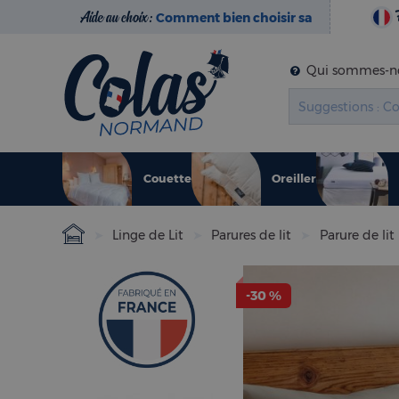
Aide au choix :
Comment bien choisir sa
literie ?
Qui sommes-no
Couette
Oreiller
Linge de Lit
Parures de lit
Parure de lit
-30 %