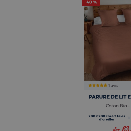
-40 %
1 avis
Coton Bio -
200 x 200 cm & 2 taies
d'oreiller
63
dès