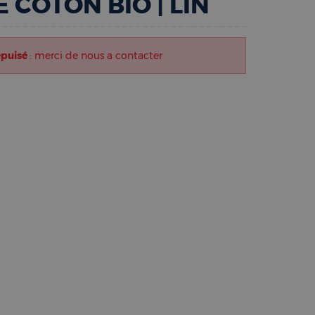
E COTON BIO | LIN
épuisé
: merci de nous a contacter