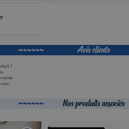
IT
Avis clients
duit ?
s.
commandé
 avis.)
Nos produits associés