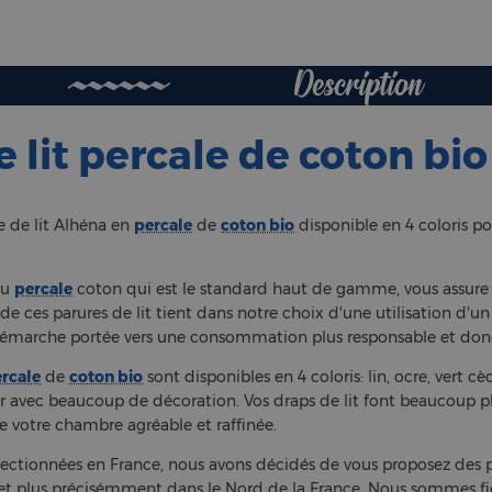
Description
 lit percale de coton bio 
e de lit Alhéna en
percale
de
coton bio
disponible en 4 coloris po
du
percale
coton qui est le standard haut de gamme, vous assure d
de ces parures de lit tient dans notre choix d'une utilisation d'un
 démarche portée vers une consommation plus responsable et donc
rcale
de
coton bio
sont disponibles en 4 coloris: lin, ocre, vert c
r avec beaucoup de décoration. Vos draps de lit font beaucoup plus
e votre chambre agréable et raffinée.
nfectionnées en France, nous avons décidés de vous proposez des 
, et plus précisémment dans le Nord de la France. Nous sommes fi