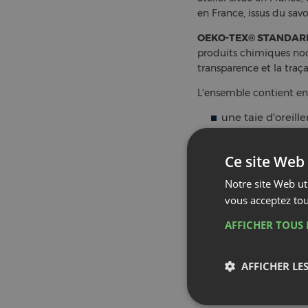
en France, issus du savoi
OEKO-TEX® STANDARD
produits chimiques noc
transparence et la tra
L'ensemble contient en
une taie d'oreill
deux taies d'ore
COMPOS
ENVELO
100%
pe
(80 fils)