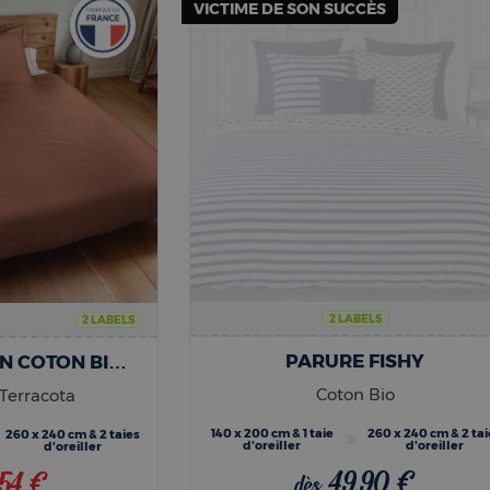
VICTIME DE SON SUCCÈS
2 LABELS
2 LABELS
PARURE FISHY
PARURE DE LIT EN COTON BIO | TERRACOTA
Coton Bio
 Terracota
140 x 200 cm & 1 taie
260 x 240 cm & 2 tai
260 x 240 cm & 2 taies
d'oreiller
d'oreiller
d'oreiller
49,90 €
,54 €
dès