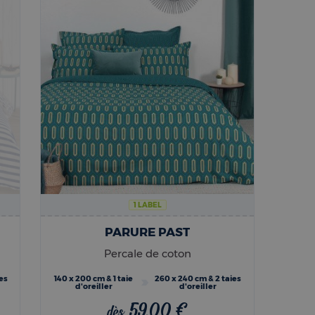
1 LABEL
PARURE PAST
Percale de coton
es
140 x 200 cm & 1 taie
260 x 240 cm & 2 taies
d'oreiller
d'oreiller
59,00 €
dès