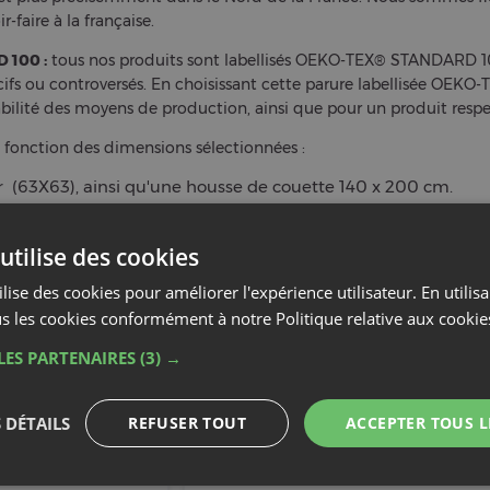
r-faire à la française.
 100 :
tous nos produits sont labellisés OEKO-TEX® STANDARD 100
ifs ou controversés. En choisissant cette parure labellisée OEK
çabilité des moyens de production, ainsi que pour un produit res
 fonction des dimensions sélectionnées :
er (63X63), ainsi qu'une housse de couette 140 x 200 cm.
iller (63X63), ainsi qu'une housse de couette en 200 x 200 
Caractéristiques
ITION TISSUS OU
LOT
PPE
1 housse de couette & 1 o
rcale
de
coton bio
taies oreillers 63x63 cm