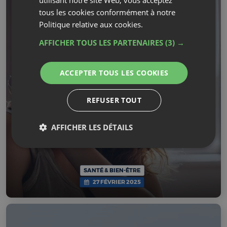
Comment savoir quand remplacer son
tous les cookies conformément à notre
oreiller ? Les signes à ...
Politique relative aux cookies.
AFFICHER TOUS LES PARTENAIRES
(3) →
Un oreiller de qualité est un allié indispensable pour
un sommeil réparateur et le maintien d’une bonne
ACCEPTER TOUS LES COOKIES
santé. Pourtant, beaucoup de ...
REFUSER TOUT
AFFICHER LES DÉTAILS
SANTÉ & BIEN-ÊTRE
27 FÉVRIER 2025