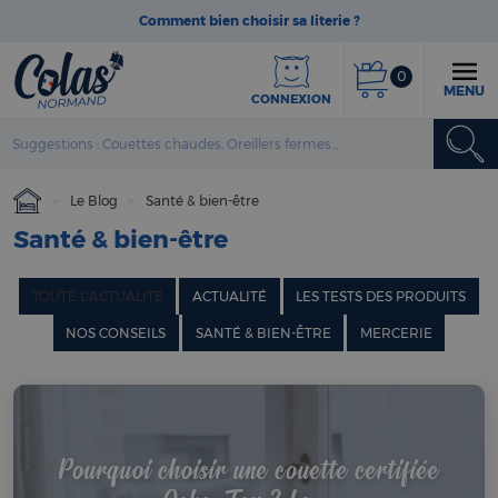
Comment bien choisir sa literie ?
0
MENU
CONNEXION
Le Blog
Santé & bien-être
Santé & bien-être
TOUTE L'ACTUALITÉ
ACTUALITÉ
LES TESTS DES PRODUITS
NOS CONSEILS
SANTÉ & BIEN-ÊTRE
MERCERIE
Pourquoi choisir une couette certifiée