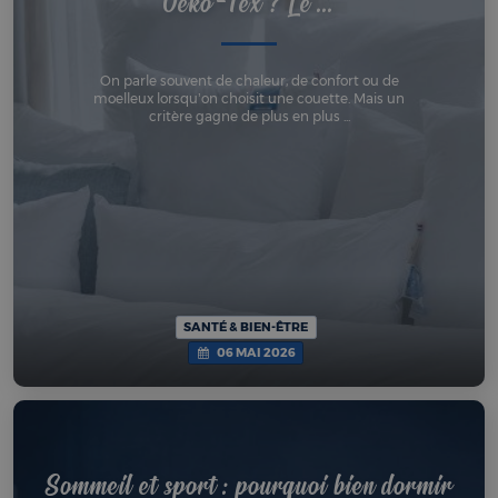
Oeko-Tex ? Le ...
On parle souvent de chaleur, de confort ou de
moelleux lorsqu’on choisit une couette. Mais un
critère gagne de plus en plus ...
SANTÉ & BIEN-ÊTRE
06 MAI 2026
Sommeil et sport : pourquoi bien dormir