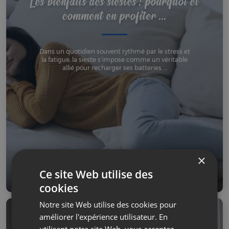
Les bienfaits des siestes : pourquoi et
comment en profiter ...
Dans un quotidien souvent rythmé par le stress et
la fatigue, la sieste s’impose comme un véritable
allié pour recharger ses batteries. ...
×
SANTÉ & BIEN-ÊTRE
Ce site Web utilise des
13 MARS 2025
cookies
Notre site Web utilise des cookies pour
améliorer l'expérience utilisateur. En
utilisant notre site Web, vous acceptez