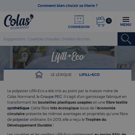
Comment bien choisir sa literie ?
0
MENU
CONNEXION
Lifill+Eco
LE LEXIQUE
LIFILL+ECO
Le polyester Lifill+Eco a été mis au point par la maison
mère de
Colas Normand, le
Groupe PEG
. Il s'agit d'un garnissage fabriqué en
transformant les
bouteilles plastiques usagées
en une
fibre textile
synthétique
. Cette fibre
très écologique
issue de l’
économie
circulaire
présente les mêmes avantages et propriétés qu’une fibre
de
polyester
ordinaire. En 2013, elle a reçu le
Trophée du
Développement Durable
!
Les couettes et les oreillers Lifill+Eco contiennent
au moins 85% de