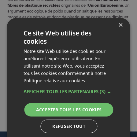
fibres de plastique recyclées
originaires de l'
Union Européenne
. Un
argument écologique de poids quand on sait que les ressources
mondiales de pétrole, et donc de plastique, ne cessent de diminuer
×
jour après jour !
Ce site Web utilise des
Vous souhaitez agir pour l'environnement et donner la possibilité à
vos enfants et petits-enfants de dormir sur leurs deux oreilles
cookies
? Colas Normand vous propose toute une gamme de produits
Lifill+Eco. Vous pourrez les retrouver simplement grâce à notre outil
Notre site Web utilise des cookies pour
de recherche personnalisé disponible en haut de chaque page.
améliorer l'expérience utilisateur. En
utilisant notre site Web, vous acceptez
En quelques chiffres :
tous les cookies conformément à notre
1 tonne de plastique réutilisé
permet de sauvegarder
Politique relative aux cookies.
jusqu’à
1,2 tonnes de pétrole brut
,
Environ
40 bouteilles plastiques
permettent de
AFFICHER TOUS LES PARTENAIRES
(3) →
produire jusqu’à
1 kg de fibres
de polyester
recyclé,
La fibre de polyester obtenue par recyclage est
plus
résistante
qu’une fibre de polyester classique.
ACCEPTER TOUS LES COOKIES
Le polyester Lifill+Eco est
recyclable
. C’est un
cercle
vertueux
!
REFUSER TOUT