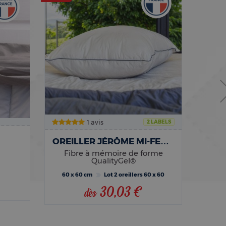
1 avis
2 LABELS
OREILLER JÉRÔME MI-FERME
Fibre à mémoire de forme
QualityGel®
60 x 60 cm
Lot 2 oreillers 60 x 60
2
30,03 €
dès