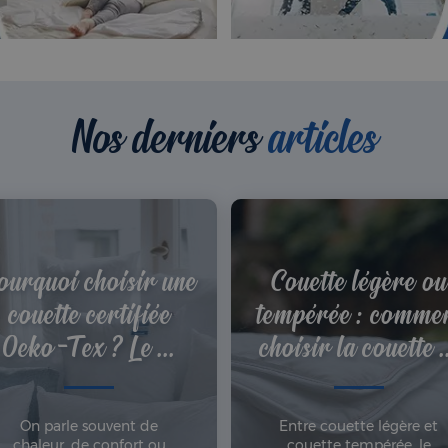
Nos derniers
articles
ourquoi choisir une
Couette légère ou
couette certifiée
tempérée : comme
Oeko-Tex ? Le ...
choisir la couette .
On parle souvent de
Entre couette légère et
chaleur, de confort ou
couette tempérée, le