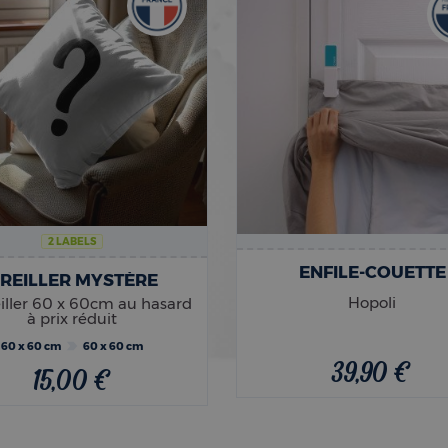
2 LABELS
ENFILE-COUETTE
REILLER MYSTÈRE
Hopoli
iller 60 x 60cm au hasard
à prix réduit
60 x 60 cm
60 x 60 cm
39,90 €
15,00 €