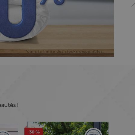
autés !
-30 %
-50 %