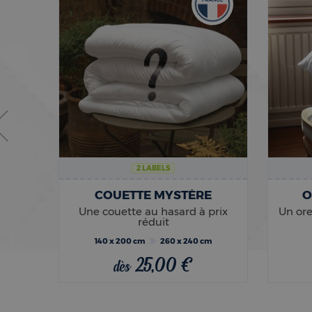
2 LABELS
COUETTE MYSTÈRE
O
COUETTE LÉGÈRE MOTIFS FLEURS DE PRINTEMPS | LÉONTINE
Une couette au hasard à prix
Un ore
cyclé
réduit
140 x 200 cm
260 x 240 cm
m
25,00 €
dès