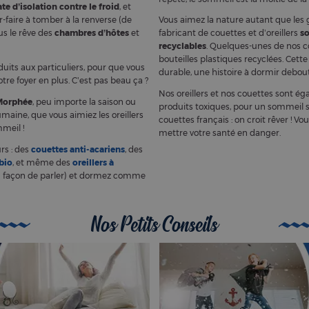
te d’isolation contre le froid
, et
r-faire à tomber à la renverse (de
Vous aimez la nature autant que les 
us le rêve des
chambres d’hôtes
et
fabricant de couettes et d’oreillers
so
recyclables
. Quelques-unes de nos c
bouteilles plastiques recyclées. Cet
uits aux particuliers, pour que vous
durable, une histoire à dormir debout
votre foyer en plus. C’est pas beau ça ?
Nos oreillers et nos couettes sont é
 Morphée
, peu importe la saison ou
produits toxiques, pour un sommeil sa
umaine, que vous aimiez les oreillers
couettes français : on croit rêver ! V
meil !
mettre votre santé en danger.
rs : des
couettes anti-acariens
, des
 bio
, et même des
oreillers à
in… façon de parler) et dormez comme
Nos Petits Conseils