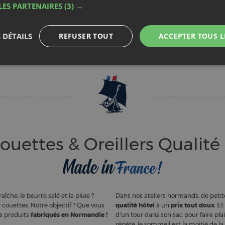
ouettes & Oreillers Qualité
Made in
France !
che, le beurre salé et la pluie ?
Dans nos ateliers normands, de petite
 couettes. Notre objectif ? Que vous
qualité hôtel
à un
prix tout doux
. E
os produits
fabriqués en Normandie !
d’un tour dans son sac pour faire pla
répété, le sommeil est la moitié de la 