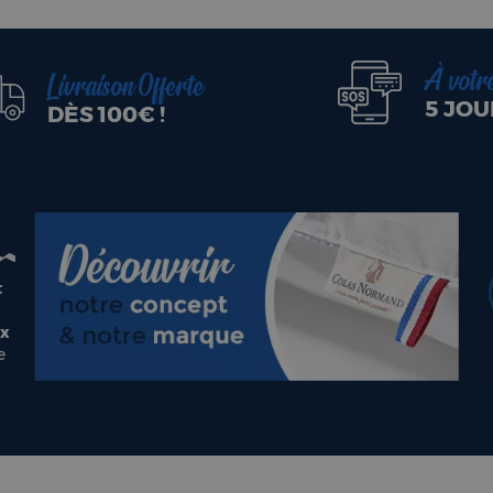
À votr
Livraison Offerte
5 JOU
DÈS 100€ !
t
ux
e